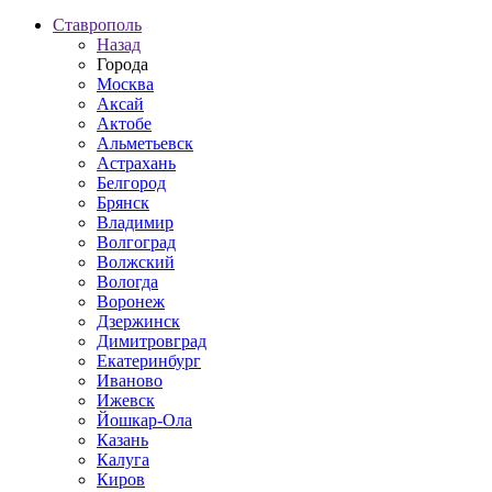
Ставрополь
Назад
Города
Москва
Аксай
Актобе
Альметьевск
Астрахань
Белгород
Брянск
Владимир
Волгоград
Волжский
Вологда
Воронеж
Дзержинск
Димитровград
Екатеринбург
Иваново
Ижевск
Йошкар-Ола
Казань
Калуга
Киров