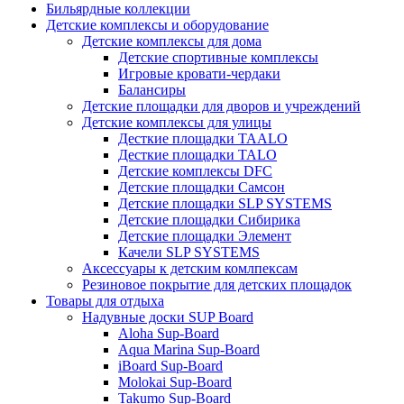
Бильярдные коллекции
Детские комплексы и оборудование
Детские комплексы для дома
Детские спортивные комплексы
Игровые кровати-чердаки
Балансиры
Детские площадки для дворов и учреждений
Детские комплексы для улицы
Десткие площадки TAALO
Десткие площадки TALO
Детские комплексы DFC
Детские площадки Самсон
Детские площадки SLP SYSTEMS
Детские площадки Сибирика
Детские площадки Элемент
Качели SLP SYSTEMS
Аксессуары к детским комлпексам
Резиновое покрытие для детских площадок
Товары для отдыха
Надувные доски SUP Board
Aloha Sup-Board
Aqua Marina Sup-Board
iBoard Sup-Board
Molokai Sup-Board
Takumo Sup-Board