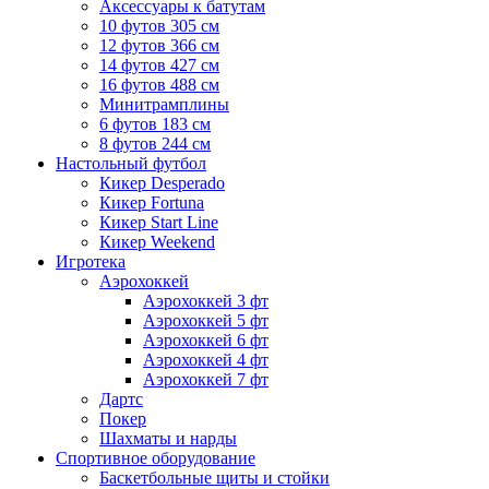
Аксессуары к батутам
10 футов 305 см
12 футов 366 см
14 футов 427 см
16 футов 488 см
Минитрамплины
6 футов 183 см
8 футов 244 см
Настольный футбол
Кикер Desperado
Кикер Fortuna
Кикер Start Line
Кикер Weekend
Игротека
Аэрохоккей
Аэрохоккей 3 фт
Аэрохоккей 5 фт
Аэрохоккей 6 фт
Аэрохоккей 4 фт
Аэрохоккей 7 фт
Дартс
Покер
Шахматы и нарды
Спортивное оборудование
Баскетбольные щиты и стойки