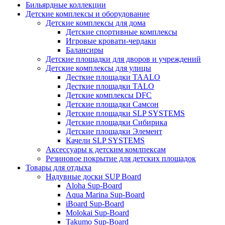
Бильярдные коллекции
Детские комплексы и оборудование
Детские комплексы для дома
Детские спортивные комплексы
Игровые кровати-чердаки
Балансиры
Детские площадки для дворов и учреждений
Детские комплексы для улицы
Десткие площадки TAALO
Десткие площадки TALO
Детские комплексы DFC
Детские площадки Самсон
Детские площадки SLP SYSTEMS
Детские площадки Сибирика
Детские площадки Элемент
Качели SLP SYSTEMS
Аксессуары к детским комлпексам
Резиновое покрытие для детских площадок
Товары для отдыха
Надувные доски SUP Board
Aloha Sup-Board
Aqua Marina Sup-Board
iBoard Sup-Board
Molokai Sup-Board
Takumo Sup-Board