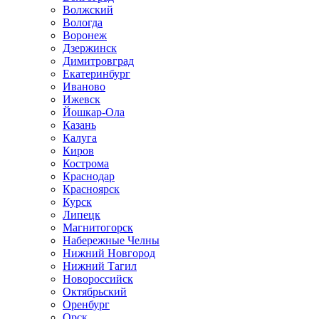
Волжский
Вологда
Воронеж
Дзержинск
Димитровград
Екатеринбург
Иваново
Ижевск
Йошкар-Ола
Казань
Калуга
Киров
Кострома
Краснодар
Красноярск
Курск
Липецк
Магнитогорск
Набережные Челны
Нижний Новгород
Нижний Тагил
Новороссийск
Октябрьский
Оренбург
Орск