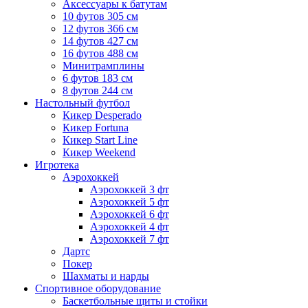
Аксессуары к батутам
10 футов 305 см
12 футов 366 см
14 футов 427 см
16 футов 488 см
Минитрамплины
6 футов 183 см
8 футов 244 см
Настольный футбол
Кикер Desperado
Кикер Fortuna
Кикер Start Line
Кикер Weekend
Игротека
Аэрохоккей
Аэрохоккей 3 фт
Аэрохоккей 5 фт
Аэрохоккей 6 фт
Аэрохоккей 4 фт
Аэрохоккей 7 фт
Дартс
Покер
Шахматы и нарды
Спортивное оборудование
Баскетбольные щиты и стойки