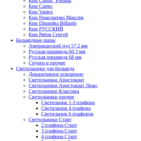
Кии Classic, Fortuna
Кии Cuetec
Кии Vantex
Кии Николаенко Максим
Кии Dinamika Billiards
Кии РУССКИЙ
Кии Рябов Сергей
Бильярдные шары
Американский пул 57,2 мм
Русская пирамида 60,3 мм
Русская пирамида 68 мм
Снукер и прочие
Светильники для бильярда
Декоративное освещение
Светильники Аристократ
Светильники Аристократ Люкс
Светильники Классика
Светильники прочие
Светильник 1-3 плафона
Светильник 4 плафона
Светильник 6 плафонов
Светильники Старт
2 плафона Старт
3 плафона Старт
4 плафона Старт