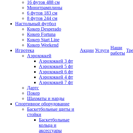
16 футов 488 см
Минитрамплины
6 футов 183 см
8 футов 244 см
Настольный футбол
Кикер Desperado
Кикер Fortuna
Кикер Start Line
Кикер Weekend
Наши
Игротека
Акции
Услуги
Тр
работы
Аэрохоккей
Аэрохоккей 3 фт
Аэрохоккей 5 фт
Аэрохоккей 6 фт
Аэрохоккей 4 фт
Аэрохоккей 7 фт
Дартс
Покер
Шахматы и нарды
Спортивное оборудование
Баскетбольные щиты и
стойки
Баскетбольные
кольца и
аксессуары