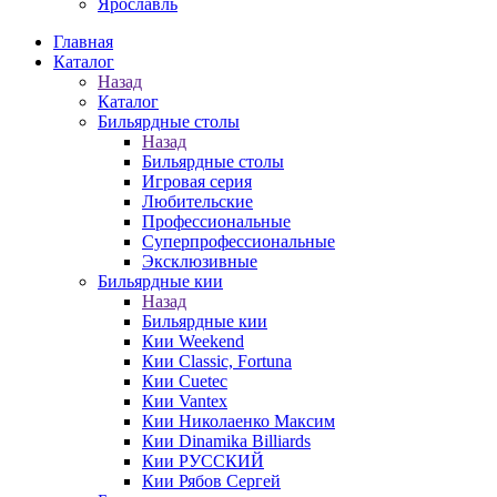
Ярославль
Главная
Каталог
Назад
Каталог
Бильярдные столы
Назад
Бильярдные столы
Игровая серия
Любительские
Профессиональные
Суперпрофессиональные
Эксклюзивные
Бильярдные кии
Назад
Бильярдные кии
Кии Weekend
Кии Classic, Fortuna
Кии Cuetec
Кии Vantex
Кии Николаенко Максим
Кии Dinamika Billiards
Кии РУССКИЙ
Кии Рябов Сергей