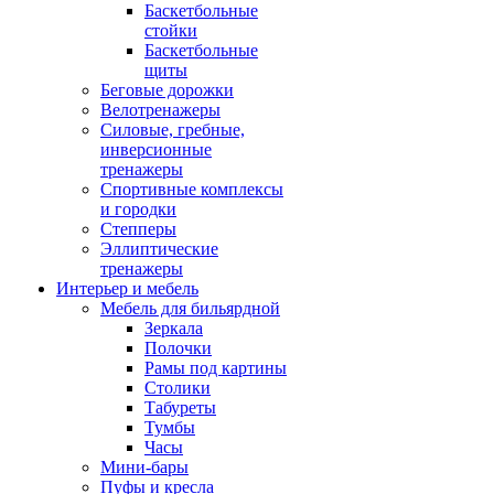
Баскетбольные
стойки
Баскетбольные
щиты
Беговые дорожки
Велотренажеры
Силовые, гребные,
инверсионные
тренажеры
Спортивные комплексы
и городки
Степперы
Эллиптические
тренажеры
Интерьер и мебель
Мебель для бильярдной
Зеркала
Полочки
Рамы под картины
Столики
Табуреты
Тумбы
Часы
Мини-бары
Пуфы и кресла