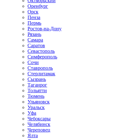
Октябрьский
Оренбург
Орск
Пенза
Пермь
Ростов-на-Дону
Рязань
Самара
Саратов
Севастополь
Симферополь
Сочи
Ставрополь
Стерлитамак
Сызрань
Таганрог
Тольятти
Тюмень
Ульяновск
Уральск
Уфа
Чебоксары
Челябинск
Череповец
Ялта