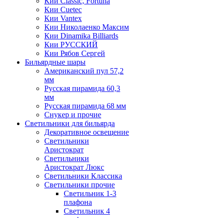
Кии Classic, Fortuna
Кии Cuetec
Кии Vantex
Кии Николаенко Максим
Кии Dinamika Billiards
Кии РУССКИЙ
Кии Рябов Сергей
Бильярдные шары
Американский пул 57,2
мм
Русская пирамида 60,3
мм
Русская пирамида 68 мм
Снукер и прочие
Светильники для бильярда
Декоративное освещение
Светильники
Аристократ
Светильники
Аристократ Люкс
Светильники Классика
Светильники прочие
Светильник 1-3
плафона
Светильник 4