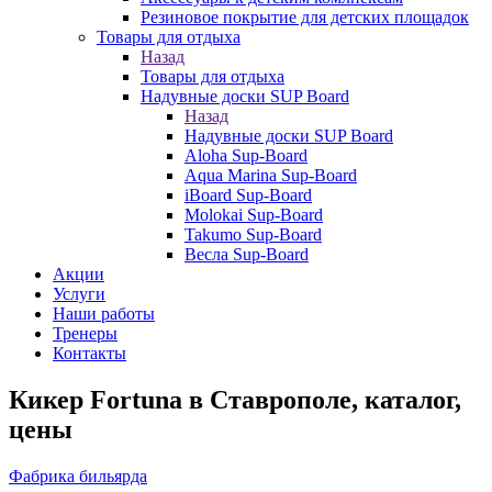
Резиновое покрытие для детских площадок
Товары для отдыха
Назад
Товары для отдыха
Надувные доски SUP Board
Назад
Надувные доски SUP Board
Aloha Sup-Board
Aqua Marina Sup-Board
iBoard Sup-Board
Molokai Sup-Board
Takumo Sup-Board
Весла Sup-Board
Акции
Услуги
Наши работы
Тренеры
Контакты
Кикер Fortuna в Ставрополе, каталог,
цены
Фабрика бильярда