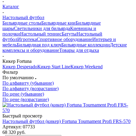
-
Каталог
-
Настольный футбол
Бильярдные столы
Бильярдные кии
Бильярдные
шары
Светильники для бильярда
Киевницы и
полочки
Настольный теннис
Батуты
Настольный
футбол
Игротека
Спортивное оборудование
Интерьер и
мебель
Бильярдная под ключ
Бильярдные коллекции
Детские
комплексы и оборудование
Товары для отдыха
-
Кикер Fortuna
Кикер Desperado
Кикер Start Line
Кикер Weekend
Фильтр
По умолчанию
По алфавиту (убывание)
По алфавиту (возрастание)
По цене (убывание)
По цене (возрастание)
Быстрый просмотр
Настольный футбол (кикер) Fortuna Tournament Profi FRS-570
Артикул: 07733
68 320
руб.