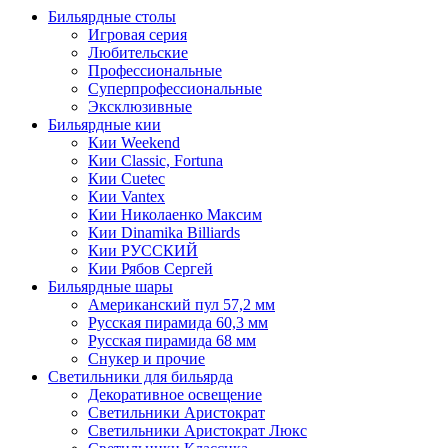
Бильярдные столы
Игровая серия
Любительские
Профессиональные
Суперпрофессиональные
Эксклюзивные
Бильярдные кии
Кии Weekend
Кии Classic, Fortuna
Кии Cuetec
Кии Vantex
Кии Николаенко Максим
Кии Dinamika Billiards
Кии РУССКИЙ
Кии Рябов Сергей
Бильярдные шары
Американский пул 57,2 мм
Русская пирамида 60,3 мм
Русская пирамида 68 мм
Снукер и прочие
Светильники для бильярда
Декоративное освещение
Светильники Аристократ
Светильники Аристократ Люкс