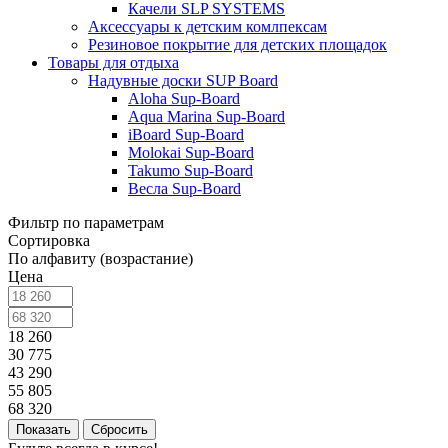
Качели SLP SYSTEMS
Аксессуары к детским комлпексам
Резиновое покрытие для детских площадок
Товары для отдыха
Надувные доски SUP Board
Aloha Sup-Board
Aqua Marina Sup-Board
iBoard Sup-Board
Molokai Sup-Board
Takumo Sup-Board
Весла Sup-Board
Фильтр по параметрам
Сортировка
По алфавиту (возрастание)
Цена
18 260
30 775
43 290
55 805
68 320
Сбросить