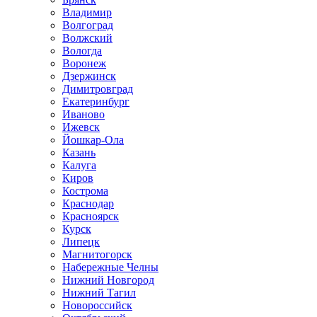
Владимир
Волгоград
Волжский
Вологда
Воронеж
Дзержинск
Димитровград
Екатеринбург
Иваново
Ижевск
Йошкар-Ола
Казань
Калуга
Киров
Кострома
Краснодар
Красноярск
Курск
Липецк
Магнитогорск
Набережные Челны
Нижний Новгород
Нижний Тагил
Новороссийск