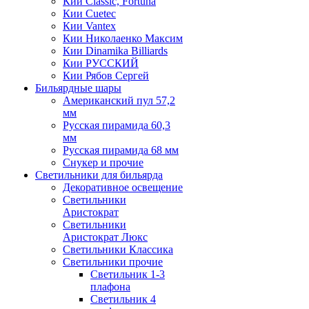
Кии Classic, Fortuna
Кии Cuetec
Кии Vantex
Кии Николаенко Максим
Кии Dinamika Billiards
Кии РУССКИЙ
Кии Рябов Сергей
Бильярдные шары
Американский пул 57,2
мм
Русская пирамида 60,3
мм
Русская пирамида 68 мм
Снукер и прочие
Светильники для бильярда
Декоративное освещение
Светильники
Аристократ
Светильники
Аристократ Люкс
Светильники Классика
Светильники прочие
Светильник 1-3
плафона
Светильник 4