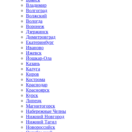
Владимир
Волгоград
Волжский
Вологда
Воронеж
Дзержинск
Димитровград
Екатеринбург
Иваново
Ижевск
Йошкар-Ола
Казань
Калуга
Киров
Кострома
Краснодар
Красноярск
Курск
Липецк
Магнитогорск
Набережные Челны
Нижний Новгород
Нижний Тагил
Новороссийск