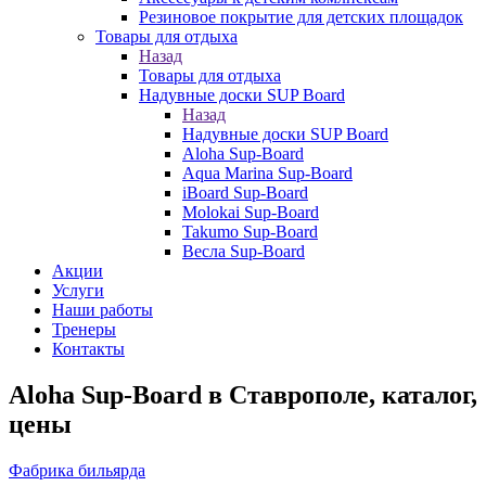
Резиновое покрытие для детских площадок
Товары для отдыха
Назад
Товары для отдыха
Надувные доски SUP Board
Назад
Надувные доски SUP Board
Aloha Sup-Board
Aqua Marina Sup-Board
iBoard Sup-Board
Molokai Sup-Board
Takumo Sup-Board
Весла Sup-Board
Акции
Услуги
Наши работы
Тренеры
Контакты
Aloha Sup-Board в Ставрополе, каталог,
цены
Фабрика бильярда