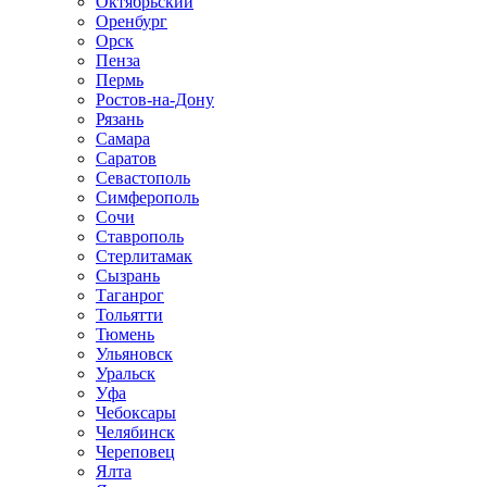
Октябрьский
Оренбург
Орск
Пенза
Пермь
Ростов-на-Дону
Рязань
Самара
Саратов
Севастополь
Симферополь
Сочи
Ставрополь
Стерлитамак
Сызрань
Таганрог
Тольятти
Тюмень
Ульяновск
Уральск
Уфа
Чебоксары
Челябинск
Череповец
Ялта