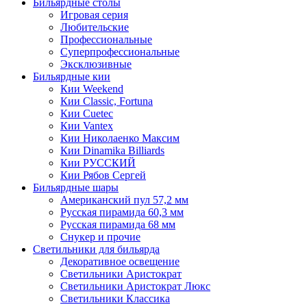
Бильярдные столы
Игровая серия
Любительские
Профессиональные
Суперпрофессиональные
Эксклюзивные
Бильярдные кии
Кии Weekend
Кии Classic, Fortuna
Кии Cuetec
Кии Vantex
Кии Николаенко Максим
Кии Dinamika Billiards
Кии РУССКИЙ
Кии Рябов Сергей
Бильярдные шары
Американский пул 57,2 мм
Русская пирамида 60,3 мм
Русская пирамида 68 мм
Снукер и прочие
Светильники для бильярда
Декоративное освещение
Светильники Аристократ
Светильники Аристократ Люкс
Светильники Классика