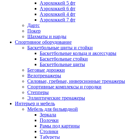
Аэрохоккей 5 фт
Аэрохоккей 6 фт
Аэрохоккей 4 фт
Аэрохоккей 7 фт
Дартс
Покер
Шахматы и нарды
Спортивное оборудование
Баскетбольные щиты и стойки
Баскетбольные кольца и аксессуары
Баскетбольные стойки
Баскетбольные щиты
Беговые дорожки
Велотренажеры
Силовые, гребные, инверсионные тренажеры
Спортивные комплексы и городки
Степперы
Эллиптические тренажеры
Интерьер и мебель
Мебель для бильярдной
Зеркала
Полочки
Рамы под картины
Столики
Табуреты