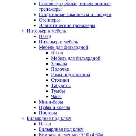
Силовые, гребные, инверсионные
тренажеры
Спортивные комплексы и городки
Степперы
Эллиптические тренажеры
Интерьер и мебель
Назад
Интерьер и мебель
Мебель для бильярдной
Назад
Мебель для бильярдной
Зеркала
Полочки
Рамы под картины
Столики
Табуреты
Тумбы
Часы
Мини-бары
Пуфы и кресла
Постеры
Бильярдная под ключ
Назад
Бильярдная под ключ
Комната не меньше 5,90х4,60м