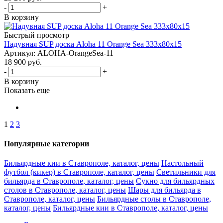
-
+
В корзину
Быстрый просмотр
Надувная SUP доска Aloha 11 Orange Sea 333x80x15
Артикул: ALOHA-OrangeSea-11
18 900
руб.
-
+
В корзину
Показать еще
1
2
3
Популярные категории
Бильярдные кии в Ставрополе, каталог, цены
Настольный
футбол (кикер) в Ставрополе, каталог, цены
Светильники для
бильярда в Ставрополе, каталог, цены
Сукно для бильярдных
столов в Ставрополе, каталог, цены
Шары для бильярда в
Ставрополе, каталог, цены
Бильярдные столы в Ставрополе,
каталог, цены
Бильярдные кии в Ставрополе, каталог, цены