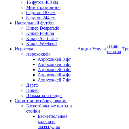
16 футов 488 см
Минитрамплины
6 футов 183 см
8 футов 244 см
Настольный футбол
Кикер Desperado
Кикер Fortuna
Кикер Start Line
Кикер Weekend
Наши
Игротека
Акции
Услуги
Тр
работы
Аэрохоккей
Аэрохоккей 3 фт
Аэрохоккей 5 фт
Аэрохоккей 6 фт
Аэрохоккей 4 фт
Аэрохоккей 7 фт
Дартс
Покер
Шахматы и нарды
Спортивное оборудование
Баскетбольные щиты и
стойки
Баскетбольные
кольца и
аксессуары