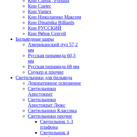
Кии Classic, Fortuna
Кии Cuetec
Кии Vantex
Кии Николаенко Максим
Кии Dinamika Billiards
Кии РУССКИЙ
Кии Рябов Сергей
Бильярдные шары
Американский пул 57,2
мм
Русская пирамида 60,3
мм
Русская пирамида 68 мм
Снукер и прочие
Светильники для бильярда
Декоративное освещение
Светильники
Аристократ
Светильники
Аристократ Люкс
Светильники Классика
Светильники прочие
Светильник 1-3
плафона
Светильник 4