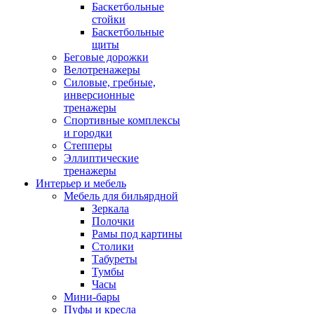
Баскетбольные
стойки
Баскетбольные
щиты
Беговые дорожки
Велотренажеры
Силовые, гребные,
инверсионные
тренажеры
Спортивные комплексы
и городки
Степперы
Эллиптические
тренажеры
Интерьер и мебель
Мебель для бильярдной
Зеркала
Полочки
Рамы под картины
Столики
Табуреты
Тумбы
Часы
Мини-бары
Пуфы и кресла