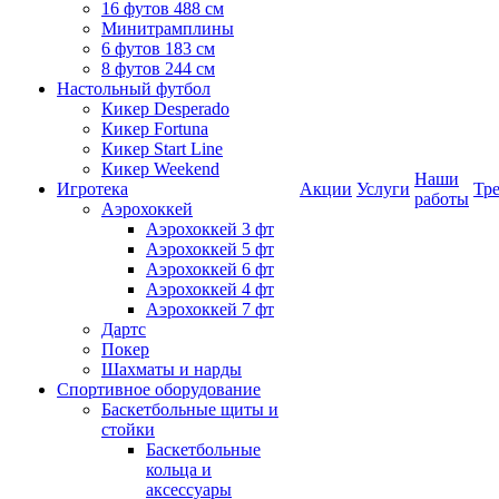
16 футов 488 см
Минитрамплины
6 футов 183 см
8 футов 244 см
Настольный футбол
Кикер Desperado
Кикер Fortuna
Кикер Start Line
Кикер Weekend
Наши
Игротека
Акции
Услуги
Тр
работы
Аэрохоккей
Аэрохоккей 3 фт
Аэрохоккей 5 фт
Аэрохоккей 6 фт
Аэрохоккей 4 фт
Аэрохоккей 7 фт
Дартс
Покер
Шахматы и нарды
Спортивное оборудование
Баскетбольные щиты и
стойки
Баскетбольные
кольца и
аксессуары