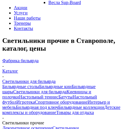
Весла Sup-Board
Акции
Услуги
Наши работы
Тренеры
Контакты
Светильники прочие в Ставрополе,
каталог, цены
Фабрика бильярда
-
Каталог
-
Светильники для бильярда
Бильярдные столы
Бильярдные кии
Бильярдные
шары
Светильники для бильярда
Киевницы и
полочки
Настольный теннис
Батуты
Настольный
футбол
Игротека
Спортивное оборудование
Интерьер и
мебель
Бильярдная под ключ
Бильярдные коллекции
Детские
комплексы и оборудование
Товары для отдыха
-
Светильники прочие
Декоративное освещение
Светильники