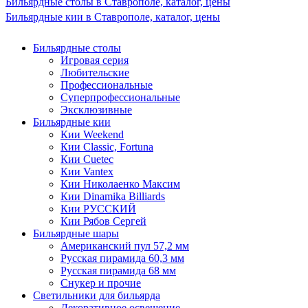
Бильярдные столы в Ставрополе, каталог, цены
Бильярдные кии в Ставрополе, каталог, цены
Бильярдные столы
Игровая серия
Любительские
Профессиональные
Суперпрофессиональные
Эксклюзивные
Бильярдные кии
Кии Weekend
Кии Classic, Fortuna
Кии Cuetec
Кии Vantex
Кии Николаенко Максим
Кии Dinamika Billiards
Кии РУССКИЙ
Кии Рябов Сергей
Бильярдные шары
Американский пул 57,2 мм
Русская пирамида 60,3 мм
Русская пирамида 68 мм
Снукер и прочие
Светильники для бильярда
Декоративное освещение