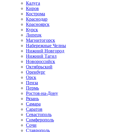
Калуга
Киров
Кострома
Краснодар
Красноярск
Курск
Липецк
Магнитогорск
Набережные Челны
Нижний Новгород
Нижний Тагил
Новороссийск
Октябрьский
Оренбург
Орск
Пенза
Пермь
Ростов-на-Дону
Рязань
Самара
Саратов
Севастополь
Симферополь
Сочи
Ставрополь