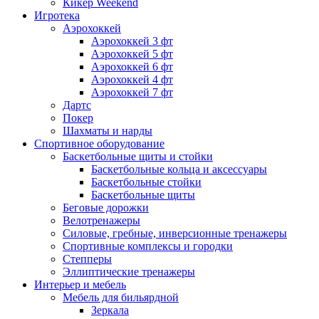
Кикер Weekend
Игротека
Аэрохоккей
Аэрохоккей 3 фт
Аэрохоккей 5 фт
Аэрохоккей 6 фт
Аэрохоккей 4 фт
Аэрохоккей 7 фт
Дартс
Покер
Шахматы и нарды
Спортивное оборудование
Баскетбольные щиты и стойки
Баскетбольные кольца и аксессуары
Баскетбольные стойки
Баскетбольные щиты
Беговые дорожки
Велотренажеры
Силовые, гребные, инверсионные тренажеры
Спортивные комплексы и городки
Степперы
Эллиптические тренажеры
Интерьер и мебель
Мебель для бильярдной
Зеркала