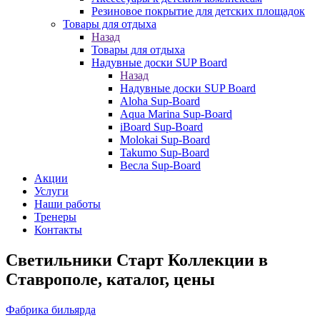
Резиновое покрытие для детских площадок
Товары для отдыха
Назад
Товары для отдыха
Надувные доски SUP Board
Назад
Надувные доски SUP Board
Aloha Sup-Board
Aqua Marina Sup-Board
iBoard Sup-Board
Molokai Sup-Board
Takumo Sup-Board
Весла Sup-Board
Акции
Услуги
Наши работы
Тренеры
Контакты
Светильники Старт Коллекции в
Ставрополе, каталог, цены
Фабрика бильярда