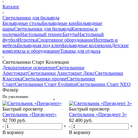
-
Каталог
-
Светильники для бильярда
Бильярдные столы
Бильярдные кии
Бильярдные
шары
Светильники для бильярда
Киевницы и
полочки
Настольный теннис
Батуты
Настольный
футбол
Игротека
Спортивное оборудование
Интерьер и
мебель
Бильярдная под ключ
Бильярдные коллекции
Детские
комплексы и оборудование
Товары для отдыха
-
Светильники Старт Коллекции
Декоративное освещение
Светильники
Аристократ
Светильники Аристократ Люкс
Светильники
Классика
Светильники прочие
Светильники
Старт
Светильники Старт Evolution
Светильники Старт NEO
Фильтр
По умолчанию
Быстрый просмотр
Быстрый просмотр
Светильник «Президент»
Светильник «Президент 3»
92 700
руб.
82 400
руб.
-
+
-
+
В корзину
В корзину