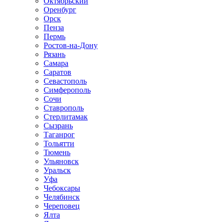
Октябрьский
Оренбург
Орск
Пенза
Пермь
Ростов-на-Дону
Рязань
Самара
Саратов
Севастополь
Симферополь
Сочи
Ставрополь
Стерлитамак
Сызрань
Таганрог
Тольятти
Тюмень
Ульяновск
Уральск
Уфа
Чебоксары
Челябинск
Череповец
Ялта