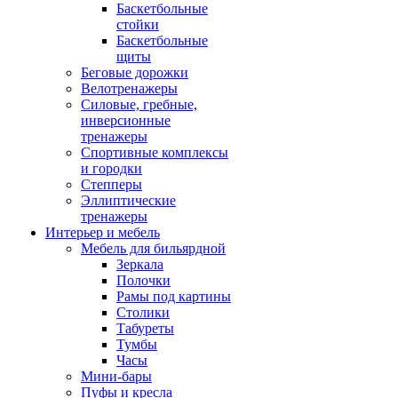
Баскетбольные
стойки
Баскетбольные
щиты
Беговые дорожки
Велотренажеры
Силовые, гребные,
инверсионные
тренажеры
Спортивные комплексы
и городки
Степперы
Эллиптические
тренажеры
Интерьер и мебель
Мебель для бильярдной
Зеркала
Полочки
Рамы под картины
Столики
Табуреты
Тумбы
Часы
Мини-бары
Пуфы и кресла