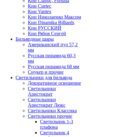
Кии Classic, Fortuna
Кии Cuetec
Кии Vantex
Кии Николаенко Максим
Кии Dinamika Billiards
Кии РУССКИЙ
Кии Рябов Сергей
Бильярдные шары
Американский пул 57,2
мм
Русская пирамида 60,3
мм
Русская пирамида 68 мм
Снукер и прочие
Светильники для бильярда
Декоративное освещение
Светильники
Аристократ
Светильники
Аристократ Люкс
Светильники Классика
Светильники прочие
Светильник 1-3
плафона
Светильник 4