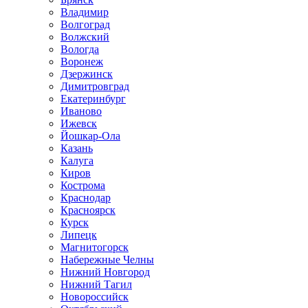
Владимир
Волгоград
Волжский
Вологда
Воронеж
Дзержинск
Димитровград
Екатеринбург
Иваново
Ижевск
Йошкар-Ола
Казань
Калуга
Киров
Кострома
Краснодар
Красноярск
Курск
Липецк
Магнитогорск
Набережные Челны
Нижний Новгород
Нижний Тагил
Новороссийск