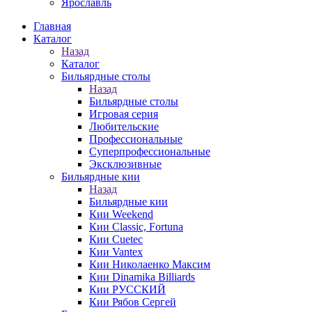
Ярославль
Главная
Каталог
Назад
Каталог
Бильярдные столы
Назад
Бильярдные столы
Игровая серия
Любительские
Профессиональные
Суперпрофессиональные
Эксклюзивные
Бильярдные кии
Назад
Бильярдные кии
Кии Weekend
Кии Classic, Fortuna
Кии Cuetec
Кии Vantex
Кии Николаенко Максим
Кии Dinamika Billiards
Кии РУССКИЙ
Кии Рябов Сергей