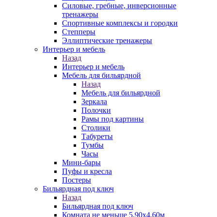
Силовые, гребные, инверсионные
тренажеры
Спортивные комплексы и городки
Степперы
Эллиптические тренажеры
Интерьер и мебель
Назад
Интерьер и мебель
Мебель для бильярдной
Назад
Мебель для бильярдной
Зеркала
Полочки
Рамы под картины
Столики
Табуреты
Тумбы
Часы
Мини-бары
Пуфы и кресла
Постеры
Бильярдная под ключ
Назад
Бильярдная под ключ
Комната не меньше 5,90х4,60м