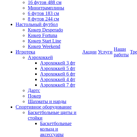
16 футов 488 см
Минитрамплины
6 футов 183 см
8 футов 244 см
Настольный футбол
Кикер Desperado
Кикер Fortuna
Кикер Start Line
Кикер Weekend
Наши
Игротека
Акции
Услуги
Тр
работы
Аэрохоккей
Аэрохоккей 3 фт
Аэрохоккей 5 фт
Аэрохоккей 6 фт
Аэрохоккей 4 фт
Аэрохоккей 7 фт
Дартс
Покер
Шахматы и нарды
Спортивное оборудование
Баскетбольные щиты и
стойки
Баскетбольные
кольца и
аксессуары