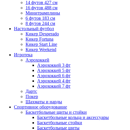
14 футов 427 см
16 футов 488 см
Минитрамплины
6 футов 183 см
8 футов 244 см
Настольный футбол
Кикер Desperado
Кикер Fortuna
Кикер Start Line
Кикер Weekend
Игротека
Аэрохоккей
Аэрохоккей 3 фт
Аэрохоккей 5 фт
Аэрохоккей 6 фт
Аэрохоккей 4 фт
Аэрохоккей 7 фт
Дартс
Покер
Шахматы и нарды
Спортивное оборудование
Баскетбольные щиты и стойки
Баскетбольные кольца и аксессуары
Баскетбольные стойки
Баскетбольные щиты