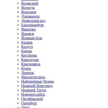
Волжский
Вологда
Воронеж
Дзержинск
Димитровград
Екатеринбург
Иваново
Ижевск
Йошкар-Ола
Казань
Калуга
Киров
Кострома
Краснодар
Красноярск
Курск
Липецк
Магнитогорск
Набережные Челны
Нижний Новгород
Нижний Тагил
Новороссийск
Октябрьский
Оренбург
Орск