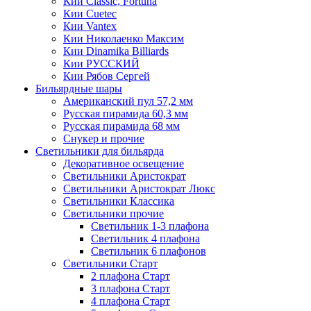
Кии Classic, Fortuna
Кии Cuetec
Кии Vantex
Кии Николаенко Максим
Кии Dinamika Billiards
Кии РУССКИЙ
Кии Рябов Сергей
Бильярдные шары
Американский пул 57,2 мм
Русская пирамида 60,3 мм
Русская пирамида 68 мм
Снукер и прочие
Светильники для бильярда
Декоративное освещение
Светильники Аристократ
Светильники Аристократ Люкс
Светильники Классика
Светильники прочие
Светильник 1-3 плафона
Светильник 4 плафона
Светильник 6 плафонов
Светильники Старт
2 плафона Старт
3 плафона Старт
4 плафона Старт