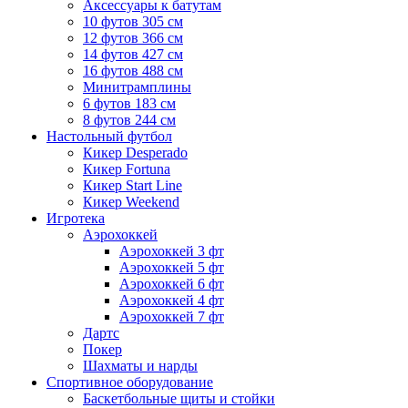
Аксессуары к батутам
10 футов 305 см
12 футов 366 см
14 футов 427 см
16 футов 488 см
Минитрамплины
6 футов 183 см
8 футов 244 см
Настольный футбол
Кикер Desperado
Кикер Fortuna
Кикер Start Line
Кикер Weekend
Игротека
Аэрохоккей
Аэрохоккей 3 фт
Аэрохоккей 5 фт
Аэрохоккей 6 фт
Аэрохоккей 4 фт
Аэрохоккей 7 фт
Дартс
Покер
Шахматы и нарды
Спортивное оборудование
Баскетбольные щиты и стойки