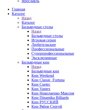
Ярославль
Главная
Каталог
Назад
Каталог
Бильярдные столы
Назад
Бильярдные столы
Игровая серия
Любительские
Профессиональные
Суперпрофессиональные
Эксклюзивные
Бильярдные кии
Назад
Бильярдные кии
Кии Weekend
Кии Classic, Fortuna
Кии Cuetec
Кии Vantex
Кии Николаенко Максим
Кии Dinamika Billiards
Кии РУССКИЙ
Кии Рябов Сергей