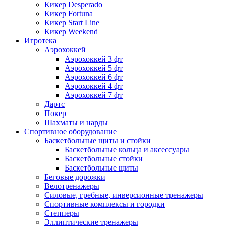
Кикер Desperado
Кикер Fortuna
Кикер Start Line
Кикер Weekend
Игротека
Аэрохоккей
Аэрохоккей 3 фт
Аэрохоккей 5 фт
Аэрохоккей 6 фт
Аэрохоккей 4 фт
Аэрохоккей 7 фт
Дартс
Покер
Шахматы и нарды
Спортивное оборудование
Баскетбольные щиты и стойки
Баскетбольные кольца и аксессуары
Баскетбольные стойки
Баскетбольные щиты
Беговые дорожки
Велотренажеры
Силовые, гребные, инверсионные тренажеры
Спортивные комплексы и городки
Степперы
Эллиптические тренажеры