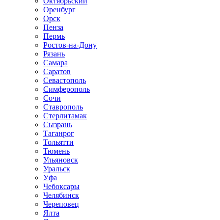
Октябрьский
Оренбург
Орск
Пенза
Пермь
Ростов-на-Дону
Рязань
Самара
Саратов
Севастополь
Симферополь
Сочи
Ставрополь
Стерлитамак
Сызрань
Таганрог
Тольятти
Тюмень
Ульяновск
Уральск
Уфа
Чебоксары
Челябинск
Череповец
Ялта