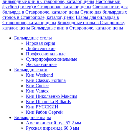
Бильярдные кии в Ставрополе, каталог, цены
Настольный
футбол (кикер) в Ставрополе, каталог, цены
Светильники для
бильярда в Ставрополе, каталог, цены
Сукно для бильярдных
столов в Ставрополе, каталог, цены
Шары для бильярда в
Ставрополе, каталог, цены
Бильярдные столы в Ставрополе,
каталог, цены
Бильярдные кии в Ставрополе, каталог, цены
Бильярдные столы
Игровая серия
Любительские
Профессиональные
Суперпрофессиональные
Эксклюзивные
Бильярдные кии
Кии Weekend
Кии Classic, Fortuna
Кии Cuetec
Кии Vantex
Кии Николаенко Максим
Кии Dinamika Billiards
Кии РУССКИЙ
Кии Рябов Сергей
Бильярдные шары
Американский пул 57,2 мм
Русская пирамида 60,3 мм