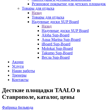
Резиновое покрытие для детских площадок
Товары для отдыха
Назад
Товары для отдыха
Надувные доски SUP Board
Назад
Надувные доски SUP Board
Aloha Sup-Board
Aqua Marina Sup-Board
iBoard Sup-Board
Molokai Sup-Board
Takumo Sup-Board
Весла Sup-Board
Акции
Услуги
Наши работы
Тренеры
Контакты
Десткие площадки TAALO в
Ставрополе, каталог, цены
Фабрика бильярда