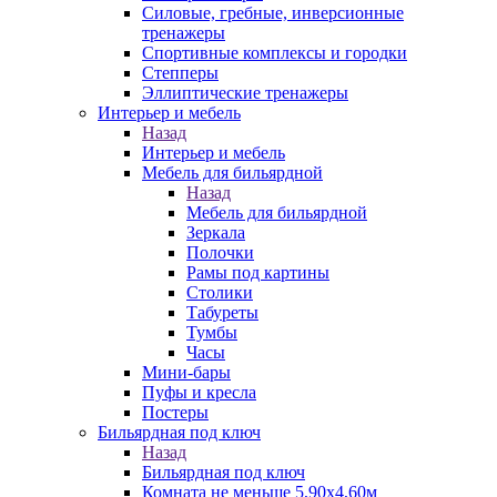
Силовые, гребные, инверсионные
тренажеры
Спортивные комплексы и городки
Степперы
Эллиптические тренажеры
Интерьер и мебель
Назад
Интерьер и мебель
Мебель для бильярдной
Назад
Мебель для бильярдной
Зеркала
Полочки
Рамы под картины
Столики
Табуреты
Тумбы
Часы
Мини-бары
Пуфы и кресла
Постеры
Бильярдная под ключ
Назад
Бильярдная под ключ
Комната не меньше 5,90х4,60м