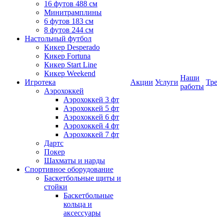
16 футов 488 см
Минитрамплины
6 футов 183 см
8 футов 244 см
Настольный футбол
Кикер Desperado
Кикер Fortuna
Кикер Start Line
Кикер Weekend
Наши
Игротека
Акции
Услуги
Тр
работы
Аэрохоккей
Аэрохоккей 3 фт
Аэрохоккей 5 фт
Аэрохоккей 6 фт
Аэрохоккей 4 фт
Аэрохоккей 7 фт
Дартс
Покер
Шахматы и нарды
Спортивное оборудование
Баскетбольные щиты и
стойки
Баскетбольные
кольца и
аксессуары