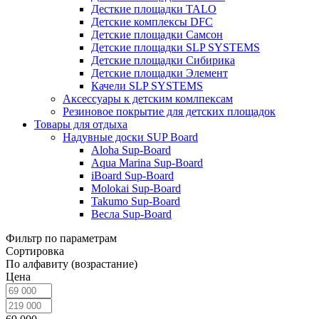
Десткие площадки TALO
Детские комплексы DFC
Детские площадки Самсон
Детские площадки SLP SYSTEMS
Детские площадки Сибирика
Детские площадки Элемент
Качели SLP SYSTEMS
Аксессуары к детским комлпексам
Резиновое покрытие для детских площадок
Товары для отдыха
Надувные доски SUP Board
Aloha Sup-Board
Aqua Marina Sup-Board
iBoard Sup-Board
Molokai Sup-Board
Takumo Sup-Board
Весла Sup-Board
Фильтр по параметрам
Сортировка
По алфавиту (возрастание)
Цена