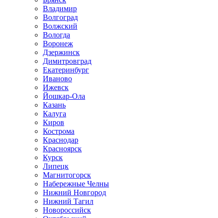
Владимир
Волгоград
Волжский
Вологда
Воронеж
Дзержинск
Димитровград
Екатеринбург
Иваново
Ижевск
Йошкар-Ола
Казань
Калуга
Киров
Кострома
Краснодар
Красноярск
Курск
Липецк
Магнитогорск
Набережные Челны
Нижний Новгород
Нижний Тагил
Новороссийск