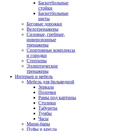
Баскетбольные
стойки
Баскетбольные
щиты
Беговые дорожки
Велотренажеры
Силовые, гребные,
инверсионные
тренажеры
Спортивные комплексы
и городки
Степперы
Эллиптические
тренажеры
Интерьер и мебель
Мебель для бильярдной
Зеркала
Полочки
Рамы под картины
Столики
Табуреты
Тумбы
Часы
Мини-бары
Пуфы и кресла