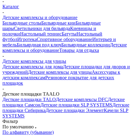
-
Каталог
-
Детские комплексы и оборудование
Бильярдные столы
Бильярдные кии
Бильярдные
шары
Светильники для бильярда
Киевницы и
полочки
Настольный теннис
Батуты
Настольный
футбол
Игротека
Спортивное оборудование
Интерьер и
мебель
Бильярдная под ключ
Бильярдные коллекции
Детские
комплексы и оборудование
Товары для отдыха
-
Детские комплексы для улицы
Детские комплексы для дома
Детские площадки для дворов и
учреждений
Детские комплексы для улицы
Аксессуары к
детским комлпексам
Резиновое покрытие для детских
площадок
-
Десткие площадки TAALO
Десткие площадки TALO
Детские комплексы DFC
Детские
площадки Самсон
Детские площадки SLP SYSTEMS
Детские
площадки Сибирика
Детские площадки Элемент
Качели SLP
SYSTEMS
Фильтр
По умолчанию
По алфавиту (убывание)