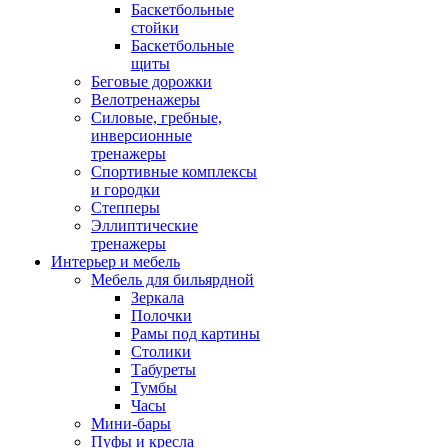
Баскетбольные
стойки
Баскетбольные
щиты
Беговые дорожки
Велотренажеры
Силовые, гребные,
инверсионные
тренажеры
Спортивные комплексы
и городки
Степперы
Эллиптические
тренажеры
Интерьер и мебель
Мебель для бильярдной
Зеркала
Полочки
Рамы под картины
Столики
Табуреты
Тумбы
Часы
Мини-бары
Пуфы и кресла