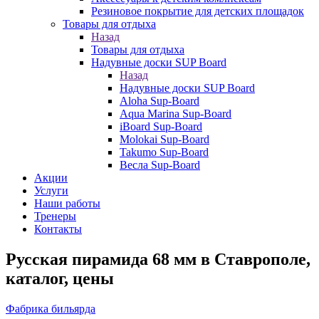
Резиновое покрытие для детских площадок
Товары для отдыха
Назад
Товары для отдыха
Надувные доски SUP Board
Назад
Надувные доски SUP Board
Aloha Sup-Board
Aqua Marina Sup-Board
iBoard Sup-Board
Molokai Sup-Board
Takumo Sup-Board
Весла Sup-Board
Акции
Услуги
Наши работы
Тренеры
Контакты
Русская пирамида 68 мм в Ставрополе,
каталог, цены
Фабрика бильярда