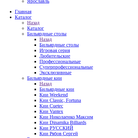
Ярославль
Главная
Каталог
Назад
Каталог
Бильярдные столы
Назад
Бильярдные столы
Игровая серия
Любительские
Профессиональные
Суперпрофессиональные
Эксклюзивные
Бильярдные кии
Назад
Бильярдные кии
Кии Weekend
Кии Classic, Fortuna
Кии Cuetec
Кии Vantex
Кии Николаенко Максим
Кии Dinamika Billiards
Кии РУССКИЙ
Кии Рябов Сергей