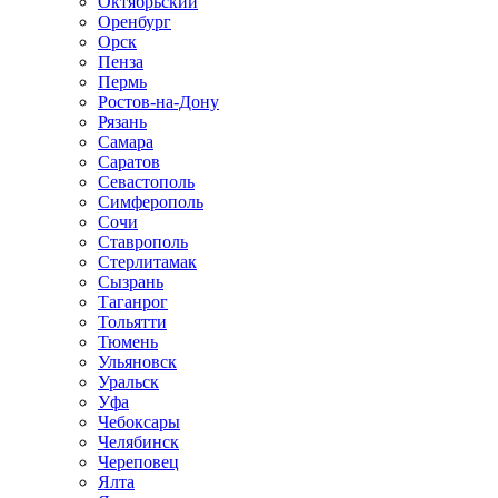
Октябрьский
Оренбург
Орск
Пенза
Пермь
Ростов-на-Дону
Рязань
Самара
Саратов
Севастополь
Симферополь
Сочи
Ставрополь
Стерлитамак
Сызрань
Таганрог
Тольятти
Тюмень
Ульяновск
Уральск
Уфа
Чебоксары
Челябинск
Череповец
Ялта