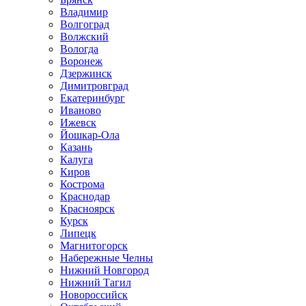
Владимир
Волгоград
Волжский
Вологда
Воронеж
Дзержинск
Димитровград
Екатеринбург
Иваново
Ижевск
Йошкар-Ола
Казань
Калуга
Киров
Кострома
Краснодар
Красноярск
Курск
Липецк
Магнитогорск
Набережные Челны
Нижний Новгород
Нижний Тагил
Новороссийск