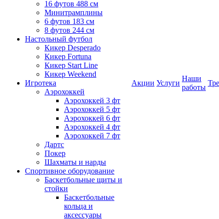
16 футов 488 см
Минитрамплины
6 футов 183 см
8 футов 244 см
Настольный футбол
Кикер Desperado
Кикер Fortuna
Кикер Start Line
Кикер Weekend
Наши
Игротека
Акции
Услуги
Тр
работы
Аэрохоккей
Аэрохоккей 3 фт
Аэрохоккей 5 фт
Аэрохоккей 6 фт
Аэрохоккей 4 фт
Аэрохоккей 7 фт
Дартс
Покер
Шахматы и нарды
Спортивное оборудование
Баскетбольные щиты и
стойки
Баскетбольные
кольца и
аксессуары