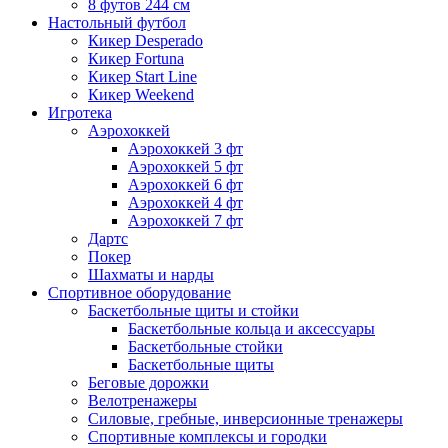
8 футов 244 см
Настольный футбол
Кикер Desperado
Кикер Fortuna
Кикер Start Line
Кикер Weekend
Игротека
Аэрохоккей
Аэрохоккей 3 фт
Аэрохоккей 5 фт
Аэрохоккей 6 фт
Аэрохоккей 4 фт
Аэрохоккей 7 фт
Дартс
Покер
Шахматы и нарды
Спортивное оборудование
Баскетбольные щиты и стойки
Баскетбольные кольца и аксессуары
Баскетбольные стойки
Баскетбольные щиты
Беговые дорожки
Велотренажеры
Силовые, гребные, инверсионные тренажеры
Спортивные комплексы и городки