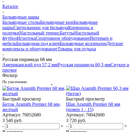
-
Каталог
-
Бильярдные шары
Бильярдные столы
Бильярдные кии
Бильярдные
шары
Светильники для бильярда
Киевницы и
полочки
Настольный теннис
Батуты
Настольный
футбол
Игротека
Спортивное оборудование
Интерьер и
мебель
Бильярдная под ключ
Бильярдные коллекции
Детские
комплексы и оборудование
Товары для отдыха
-
Русская пирамида 68 мм
Американский пул 57,2 мм
Русская пирамида 60,3 мм
Снукер и
прочие
Фильтр
По умолчанию
Быстрый просмотр
Быстрый просмотр
Биток Aramith Premier 68 мм,
Шар Aramith Premier 68 мм
желтый
(номер 1 - 15)
Артикул: 70052680
Артикул: 70042600
3 540
руб.
3 720
руб.
-
+
-
+
В корзину
В корзину