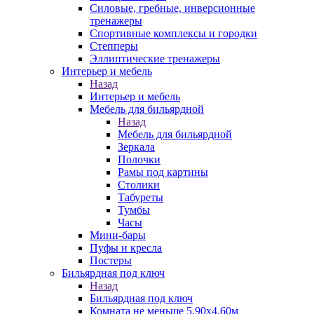
Силовые, гребные, инверсионные
тренажеры
Спортивные комплексы и городки
Степперы
Эллиптические тренажеры
Интерьер и мебель
Назад
Интерьер и мебель
Мебель для бильярдной
Назад
Мебель для бильярдной
Зеркала
Полочки
Рамы под картины
Столики
Табуреты
Тумбы
Часы
Мини-бары
Пуфы и кресла
Постеры
Бильярдная под ключ
Назад
Бильярдная под ключ
Комната не меньше 5,90х4,60м