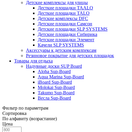
Детские комплексы для улицы
Десткие площадки TAALO
Десткие площадки TALO
Детские комплексы DFC
Детские площадки Самсон
Детские площадки SLP SYSTEMS
Детские площадки Сибирика
Детские площадки Элемент
Качели SLP SYSTEMS
Аксессуары к детским комлпексам
Резиновое покрытие для детских площадок
Товары для отдыха
Надувные доски SUP Board
Aloha Sup-Board
Aqua Marina Sup-Board
iBoard Sup-Board
Molokai Sup-Board
Takumo Sup-Board
Весла Sup-Board
Фильтр по параметрам
Сортировка
По алфавиту (возрастание)
Цена