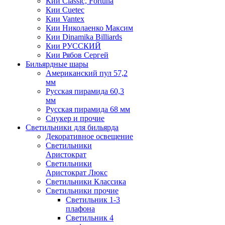
Кии Classic, Fortuna
Кии Cuetec
Кии Vantex
Кии Николаенко Максим
Кии Dinamika Billiards
Кии РУССКИЙ
Кии Рябов Сергей
Бильярдные шары
Американский пул 57,2
мм
Русская пирамида 60,3
мм
Русская пирамида 68 мм
Снукер и прочие
Светильники для бильярда
Декоративное освещение
Светильники
Аристократ
Светильники
Аристократ Люкс
Светильники Классика
Светильники прочие
Светильник 1-3
плафона
Светильник 4