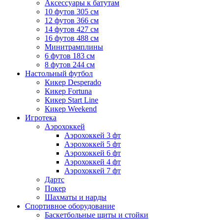
Аксессуары к батутам
10 футов 305 см
12 футов 366 см
14 футов 427 см
16 футов 488 см
Минитрамплины
6 футов 183 см
8 футов 244 см
Настольный футбол
Кикер Desperado
Кикер Fortuna
Кикер Start Line
Кикер Weekend
Игротека
Аэрохоккей
Аэрохоккей 3 фт
Аэрохоккей 5 фт
Аэрохоккей 6 фт
Аэрохоккей 4 фт
Аэрохоккей 7 фт
Дартс
Покер
Шахматы и нарды
Спортивное оборудование
Баскетбольные щиты и стойки