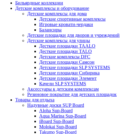
Бильярдные коллекции
Детские комплексы и оборудование
Детские комплексы для дома
Детские спортивные комплексы
Игровые кровати-чердаки
Балансиры
Детские площадки для дворов и учреждений
Детские комплексы для улицы
Десткие площадки TAALO
Десткие площадки TALO
Детские комплексы DFC
Детские площадки Самсон
Детские площадки SLP SYSTEMS
Детские площадки Сибирика
Детские площадки Элемент
Качели SLP SYSTEMS
Аксессуары к детским комлпексам
Резиновое покрытие для детских площадок
Товары для отдыха
Надувные доски SUP Board
Aloha Sup-Board
Aqua Marina Sup-Board
iBoard Sup-Board
Molokai Sup-Board
Takumo Sup-Board