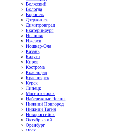
Волжский
Вологда
Воронеж
Дзержинск
Димитровград
Екатеринбург
Иваново
Ижевск
Йошкар-Ола
Казань
Калуга
Киров
Кострома
Краснодар
Красноярск
Курск
Липецк
Магнитогорск
Набережные Челны
Нижний Новгород
Нижний Тагил
Новороссийск
Октябрьский
Оренбург
Орск