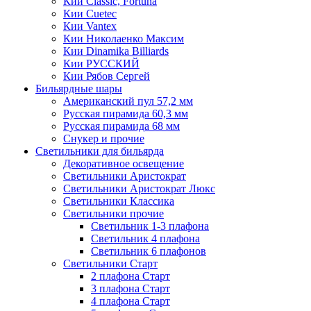
Кии Classic, Fortuna
Кии Cuetec
Кии Vantex
Кии Николаенко Максим
Кии Dinamika Billiards
Кии РУССКИЙ
Кии Рябов Сергей
Бильярдные шары
Американский пул 57,2 мм
Русская пирамида 60,3 мм
Русская пирамида 68 мм
Снукер и прочие
Светильники для бильярда
Декоративное освещение
Светильники Аристократ
Светильники Аристократ Люкс
Светильники Классика
Светильники прочие
Светильник 1-3 плафона
Светильник 4 плафона
Светильник 6 плафонов
Светильники Старт
2 плафона Старт
3 плафона Старт
4 плафона Старт