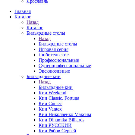
Ярославль
Главная
Каталог
Назад
Каталог
Бильярдные столы
Назад
Бильярдные столы
Игровая серия
Любительские
Профессиональные
Суперпрофессиональные
Эксклюзивные
Бильярдные кии
Назад
Бильярдные кии
Кии Weekend
Кии Classic, Fortuna
Кии Cuetec
Кии Vantex
Кии Николаенко Максим
Кии Dinamika Billiards
Кии РУССКИЙ
Кии Рябов Сергей