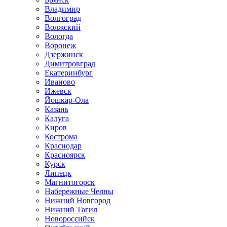
Владимир
Волгоград
Волжский
Вологда
Воронеж
Дзержинск
Димитровград
Екатеринбург
Иваново
Ижевск
Йошкар-Ола
Казань
Калуга
Киров
Кострома
Краснодар
Красноярск
Курск
Липецк
Магнитогорск
Набережные Челны
Нижний Новгород
Нижний Тагил
Новороссийск