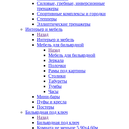
Силовые, гребные, инверсионные
тренажеры
Спортивные комплексы и городки
Степперы
Эллиптические тренажеры
Интерьер и мебель
Назад
Интерьер и мебель
Мебель для бильярдной
Назад
Мебель для бильярдной
Зеркала
Полочки
Рамы под картины
Столики
Табуреты
Тумбы
Часы
Мини-бары
Пуфы и кресла
Постеры
Бильярдная под ключ
Назад
Бильярдная под ключ
Комната не меньше 5,90х4,60м