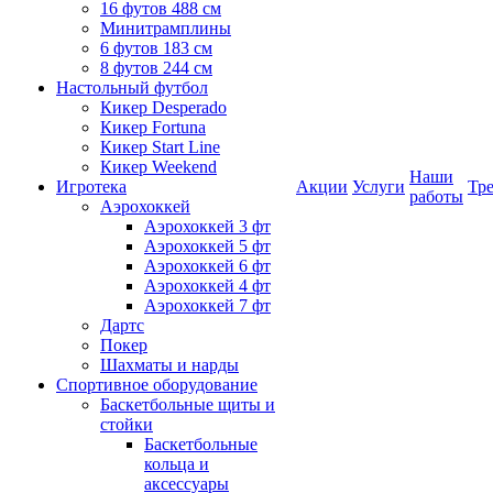
16 футов 488 см
Минитрамплины
6 футов 183 см
8 футов 244 см
Настольный футбол
Кикер Desperado
Кикер Fortuna
Кикер Start Line
Кикер Weekend
Наши
Игротека
Акции
Услуги
Тр
работы
Аэрохоккей
Аэрохоккей 3 фт
Аэрохоккей 5 фт
Аэрохоккей 6 фт
Аэрохоккей 4 фт
Аэрохоккей 7 фт
Дартс
Покер
Шахматы и нарды
Спортивное оборудование
Баскетбольные щиты и
стойки
Баскетбольные
кольца и
аксессуары