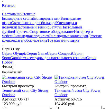
-
Каталог
-
Настольный теннис
Бильярдные столы
Бильярдные кии
Бильярдные
шары
Светильники для бильярда
Киевницы и
полочки
Настольный теннис
Батуты
Настольный
футбол
Игротека
Спортивное оборудование
Интерьер и
мебель
Бильярдная под ключ
Бильярдные коллекции
Детские
комплексы и оборудование
Товары для отдыха
-
Серия City
Серия Olympic
Серия Game
Серия Compact
Серия
Sport
Gambler
Аксессуары для настольного тенниса
Серия
Hobby
Фильтр
По умолчанию
Быстрый просмотр
Быстрый просмотр
Теннисный стол City Strong
Теннисный стол City Power
Outdoor
Outdoor
Артикул: 60-717
Артикул: 60-716
123 990
руб.
104 490
руб.
-
+
-
+