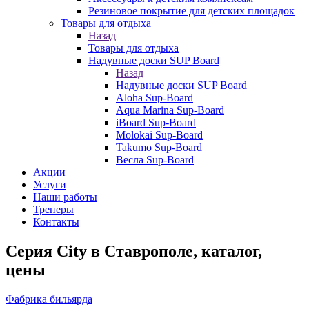
Резиновое покрытие для детских площадок
Товары для отдыха
Назад
Товары для отдыха
Надувные доски SUP Board
Назад
Надувные доски SUP Board
Aloha Sup-Board
Aqua Marina Sup-Board
iBoard Sup-Board
Molokai Sup-Board
Takumo Sup-Board
Весла Sup-Board
Акции
Услуги
Наши работы
Тренеры
Контакты
Серия City в Ставрополе, каталог,
цены
Фабрика бильярда