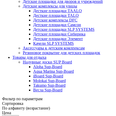
Детские площадки для дворов и учреждений
Детские комплексы для улицы
Десткие площадки TAALO
Десткие площадки TALO
Детские комплексы DFC
Детские площадки Самсон
Детские площадки SLP SYSTEMS
Детские площадки Сибирика
Детские площадки Элемент
Качели SLP SYSTEMS
Аксессуары к детским комлпексам
Резиновое покрытие для детских площадок
Товары для отдыха
Надувные доски SUP Board
Aloha Sup-Board
Aqua Marina Sup-Board
iBoard Sup-Board
Molokai Sup-Board
Takumo Sup-Board
Весла Sup-Board
Фильтр по параметрам
Сортировка
По алфавиту (возрастание)
Цена