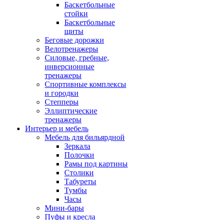
Баскетбольные
стойки
Баскетбольные
щиты
Беговые дорожки
Велотренажеры
Силовые, гребные,
инверсионные
тренажеры
Спортивные комплексы
и городки
Степперы
Эллиптические
тренажеры
Интерьер и мебель
Мебель для бильярдной
Зеркала
Полочки
Рамы под картины
Столики
Табуреты
Тумбы
Часы
Мини-бары
Пуфы и кресла