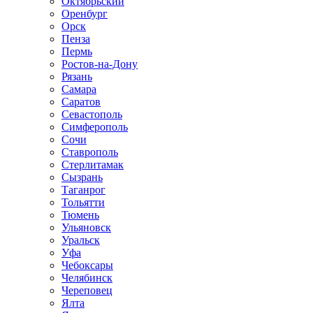
Октябрьский
Оренбург
Орск
Пенза
Пермь
Ростов-на-Дону
Рязань
Самара
Саратов
Севастополь
Симферополь
Сочи
Ставрополь
Стерлитамак
Сызрань
Таганрог
Тольятти
Тюмень
Ульяновск
Уральск
Уфа
Чебоксары
Челябинск
Череповец
Ялта