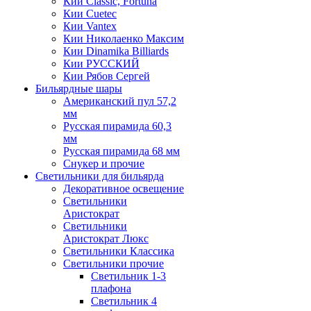
Кии Classic, Fortuna
Кии Cuetec
Кии Vantex
Кии Николаенко Максим
Кии Dinamika Billiards
Кии РУССКИЙ
Кии Рябов Сергей
Бильярдные шары
Американский пул 57,2
мм
Русская пирамида 60,3
мм
Русская пирамида 68 мм
Снукер и прочие
Светильники для бильярда
Декоративное освещение
Светильники
Аристократ
Светильники
Аристократ Люкс
Светильники Классика
Светильники прочие
Светильник 1-3
плафона
Светильник 4