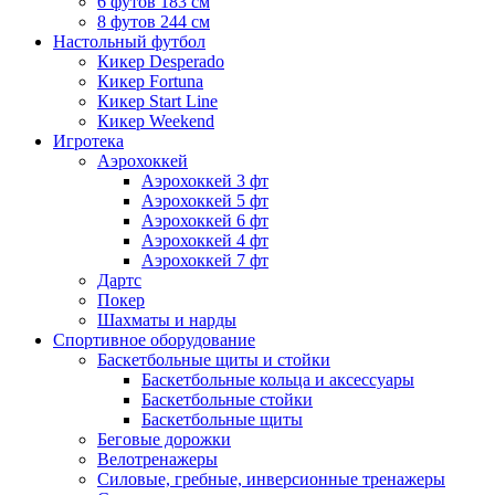
6 футов 183 см
8 футов 244 см
Настольный футбол
Кикер Desperado
Кикер Fortuna
Кикер Start Line
Кикер Weekend
Игротека
Аэрохоккей
Аэрохоккей 3 фт
Аэрохоккей 5 фт
Аэрохоккей 6 фт
Аэрохоккей 4 фт
Аэрохоккей 7 фт
Дартс
Покер
Шахматы и нарды
Спортивное оборудование
Баскетбольные щиты и стойки
Баскетбольные кольца и аксессуары
Баскетбольные стойки
Баскетбольные щиты
Беговые дорожки
Велотренажеры
Силовые, гребные, инверсионные тренажеры