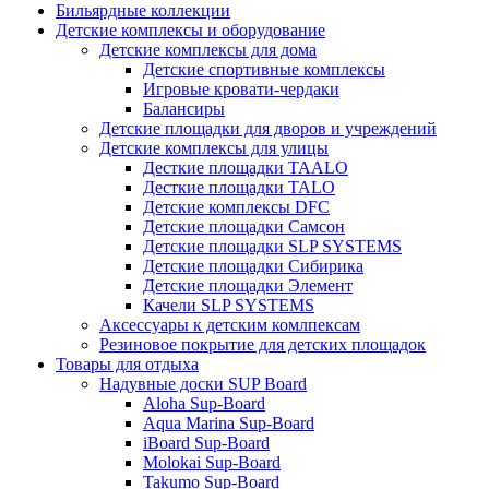
Бильярдные коллекции
Детские комплексы и оборудование
Детские комплексы для дома
Детские спортивные комплексы
Игровые кровати-чердаки
Балансиры
Детские площадки для дворов и учреждений
Детские комплексы для улицы
Десткие площадки TAALO
Десткие площадки TALO
Детские комплексы DFC
Детские площадки Самсон
Детские площадки SLP SYSTEMS
Детские площадки Сибирика
Детские площадки Элемент
Качели SLP SYSTEMS
Аксессуары к детским комлпексам
Резиновое покрытие для детских площадок
Товары для отдыха
Надувные доски SUP Board
Aloha Sup-Board
Aqua Marina Sup-Board
iBoard Sup-Board
Molokai Sup-Board
Takumo Sup-Board