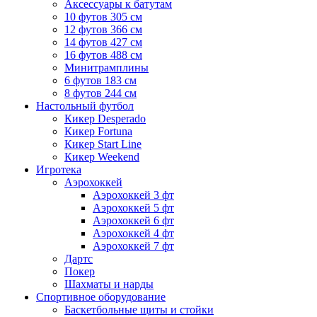
Аксессуары к батутам
10 футов 305 см
12 футов 366 см
14 футов 427 см
16 футов 488 см
Минитрамплины
6 футов 183 см
8 футов 244 см
Настольный футбол
Кикер Desperado
Кикер Fortuna
Кикер Start Line
Кикер Weekend
Игротека
Аэрохоккей
Аэрохоккей 3 фт
Аэрохоккей 5 фт
Аэрохоккей 6 фт
Аэрохоккей 4 фт
Аэрохоккей 7 фт
Дартс
Покер
Шахматы и нарды
Спортивное оборудование
Баскетбольные щиты и стойки