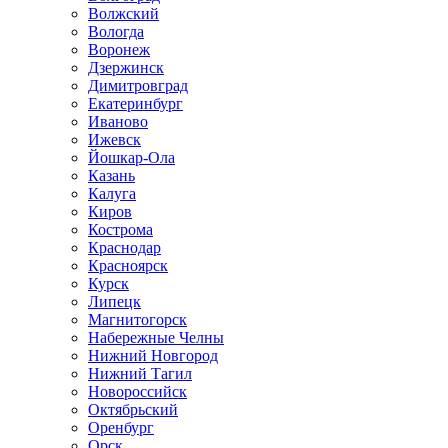
Волжский
Вологда
Воронеж
Дзержинск
Димитровград
Екатеринбург
Иваново
Ижевск
Йошкар-Ола
Казань
Калуга
Киров
Кострома
Краснодар
Красноярск
Курск
Липецк
Магнитогорск
Набережные Челны
Нижний Новгород
Нижний Тагил
Новороссийск
Октябрьский
Оренбург
Орск