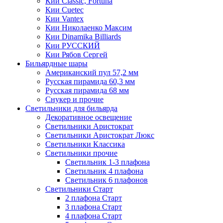
Кии Classic, Fortuna
Кии Cuetec
Кии Vantex
Кии Николаенко Максим
Кии Dinamika Billiards
Кии РУССКИЙ
Кии Рябов Сергей
Бильярдные шары
Американский пул 57,2 мм
Русская пирамида 60,3 мм
Русская пирамида 68 мм
Снукер и прочие
Светильники для бильярда
Декоративное освещение
Светильники Аристократ
Светильники Аристократ Люкс
Светильники Классика
Светильники прочие
Светильник 1-3 плафона
Светильник 4 плафона
Светильник 6 плафонов
Светильники Старт
2 плафона Старт
3 плафона Старт
4 плафона Старт